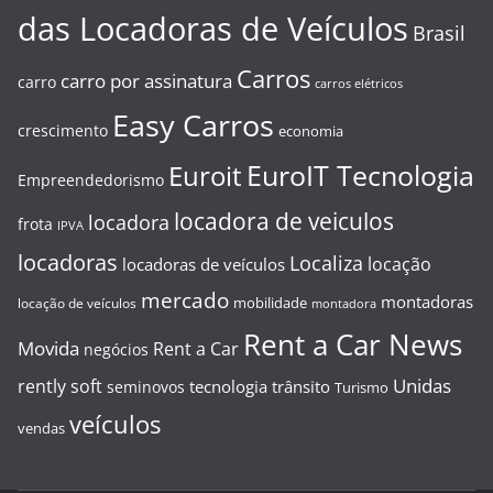
das Locadoras de Veículos
Brasil
Carros
carro por assinatura
carro
carros elétricos
Easy Carros
crescimento
economia
EuroIT Tecnologia
Euroit
Empreendedorismo
locadora de veiculos
locadora
frota
IPVA
locadoras
Localiza
locação
locadoras de veículos
mercado
montadoras
mobilidade
locação de veículos
montadora
Rent a Car News
Movida
Rent a Car
negócios
Unidas
rently soft
tecnologia
trânsito
seminovos
Turismo
veículos
vendas