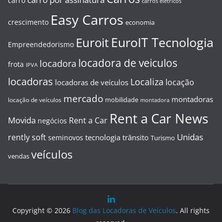
carro
carros elétricos
Easy Carros
crescimento
economia
EuroIT Tecnologia
Euroit
Empreendedorismo
locadora de veiculos
locadora
frota
IPVA
locadoras
Localiza
locação
locadoras de veículos
mercado
montadoras
mobilidade
locação de veículos
montadora
Rent a Car News
Movida
Rent a Car
negócios
Unidas
rently soft
tecnologia
trânsito
seminovos
Turismo
veículos
vendas
Copyright © 2026
Blog das Locadoras de Veículos
. All rights