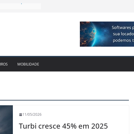
mplia presença no
lagos
ivo bate recorde
$ 1bi no 2T26 e
ento
mam parceria para
de veículos
a locadora passa a
RROS
MOBILIDADE
11/05/2026
Turbi cresce 45% em 2025