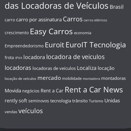
das Locadoras de Veículos
Brasil
Carros
carro por assinatura
carro
carros elétricos
Easy Carros
crescimento
economia
EuroIT Tecnologia
Euroit
Empreendedorismo
locadora de veiculos
locadora
frota
IPVA
locadoras
Localiza
locação
locadoras de veículos
mercado
montadoras
mobilidade
locação de veículos
montadora
Rent a Car News
Movida
Rent a Car
negócios
Unidas
rently soft
tecnologia
trânsito
seminovos
Turismo
veículos
vendas